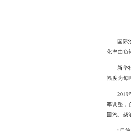
国际
化率由负
新华
幅度为每吨
20
率调整，自
国汽、柴
“目