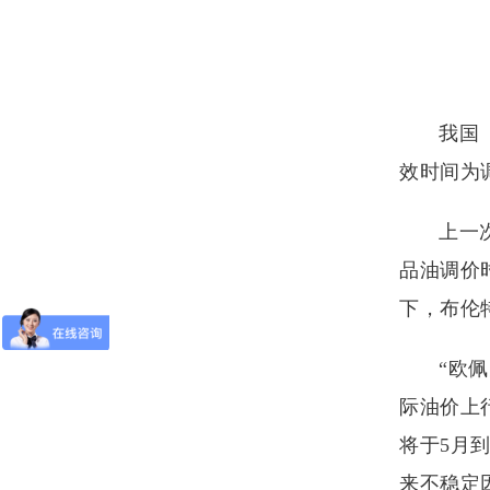
我国
效时间为
上一
品油调价
下，布伦特
“欧
际油价上
将于5月
来不稳定